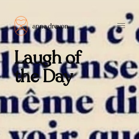
Laugh of
the Day