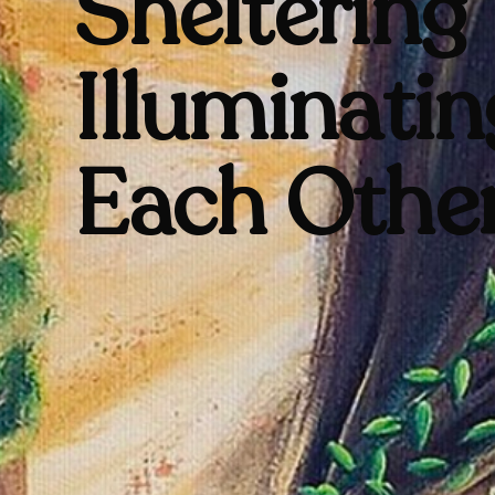
Sheltering
Illuminatin
Each Othe